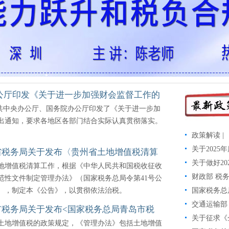
9月18-19日-深圳-陈老师
公厅印发《关于进一步加强财会监督工作的
中共中央办公厅、国务院办公厅印发了《关于进一步加
出通知，要求各地区各部门结合实际认真贯彻落实。
政策解读 
关于202
省税务局关于发布〈贵州省土地增值税清算
关于做好2
地增值税清算工作，根据《中华人民共和国税收征收
读
财政部 税
范性文件制定管理办法》（国家税务总局令第41号公
正），制定本《公告》，以贯彻依法治税。
国家税务总
交通运输部
市税务局关于发布<国家税务总局青岛市税
关于征求《
土地增值税的政策规定，《管理办法》包括土地增值
值税清算管理办法>的公告》的解读