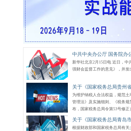
中共中央办公厅 国务院办
新华社北京2月15日电 近日，
意见》
强财会监督工作的意见》，并发
关于《国家税务总局贵州
为维护纳税人合法权益，规范土
管理办法〉的公告》的解
管理法》及实施细则、《税务规
布，国家税务总局令第53号修
关于《国家税务总局青岛
根据财政部和国家税务总局有关
务局房地产开发项目土地增