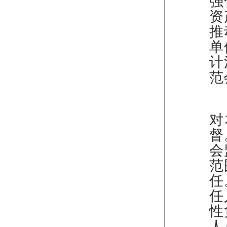
强
资
推
单
计
范
（
对
督
会
范
任
任
性
人