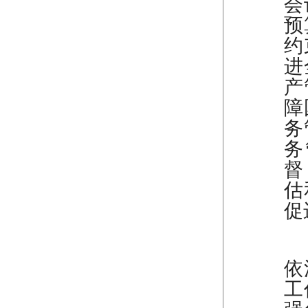
会
预
约
进
产
障
务
务
督
估
促
（
依
工