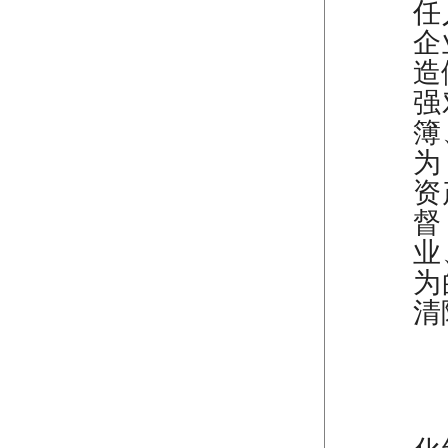
任
企
造
强
簿
为
资
督
业
为
清
（