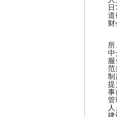
日
道
财
（
所
中
服
范
制
提
事
管
人
建