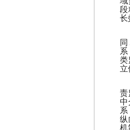
域
段
长
—
同
系
类
立
（
责
中
系
纵
机