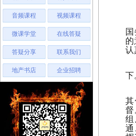
音频课程
视频课程
新
国
微课学堂
在线答疑
的
认
答疑分享
联系我们
《
地产书店
企业招聘
下
财
其
督
组
通