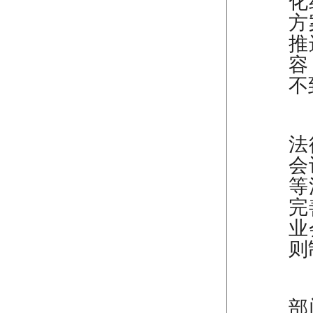
化
方
推
容
不
（
法
会
等
完
业
则
（
部