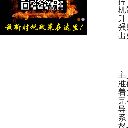
挥
机
升
强
出
金旭红网上书店
（
主
准
着
完
导
系
督