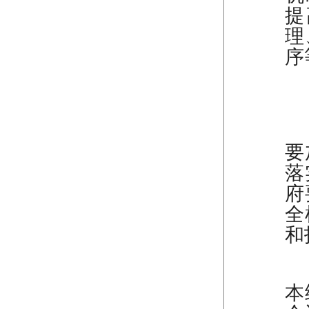
提
理
序
（
要
落
府
全
和
（
本