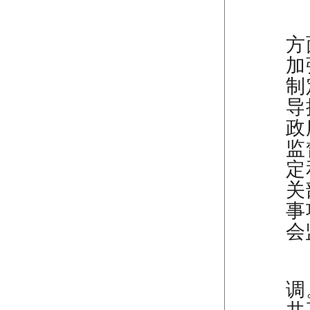
（
方
加
制
导
政
监
定
关
事
会
（
调
共