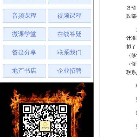
各省
音频课程
视频课程
政部
为适
微课学堂
在线答疑
计准
拟了
答疑分享
联系我们
（修
（修
地产书店
企业招聘
联系
联
财政
魏 群
财政