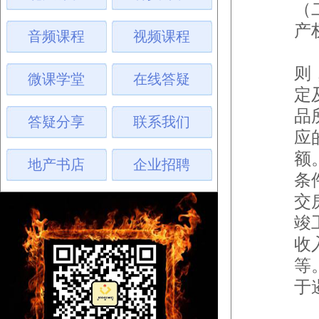
（
产
音频课程
视频课程
因
则
微课学堂
在线答疑
定
品
答疑分享
联系我们
应
额
地产书店
企业招聘
条
交
竣
收
等
于
2